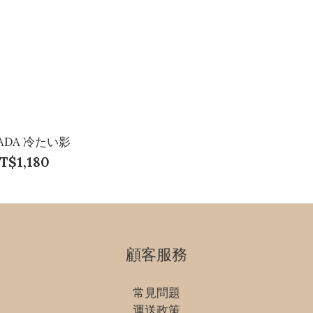
PADA 冷たい影
T$1,180
顧客服務
常見問題
運送政策