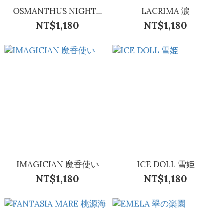
OSMANTHUS NIGHT...
LACRIMA 涙
NT$1,180
NT$1,180
IMAGICIAN 魔香使い
ICE DOLL 雪姫
NT$1,180
NT$1,180