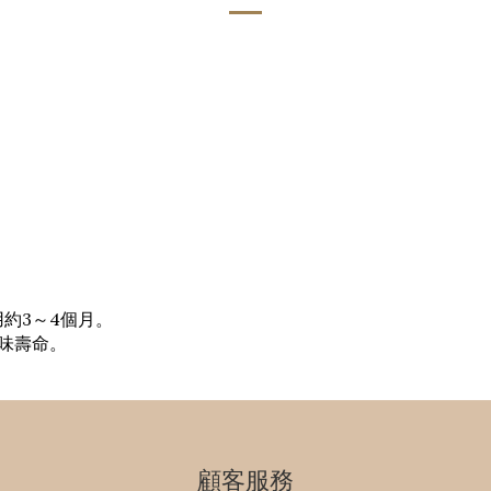
用約3～4個月。
味壽命。
顧客服務