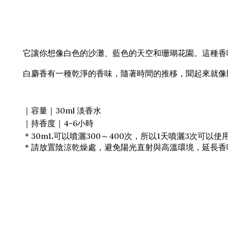
它讓你想像白色的沙灘、藍色的天空和珊瑚花園。這種香
白麝香有一種乾淨的香味，隨著時間的推移，聞起來就像
｜容量｜30ml 淡香水
｜持香度｜4-6小時
＊30mL可以噴灑300～400次，所以1天噴灑3次可以使
＊請放置陰涼乾燥處，避免陽光直射與高溫環境，延長香