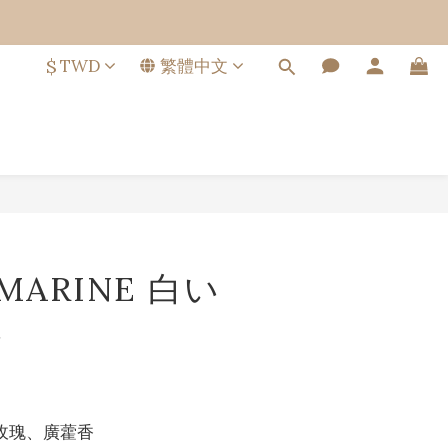
$
TWD
繁體中文
立即購買
 MARINE 白い
花
玫瑰、廣藿香