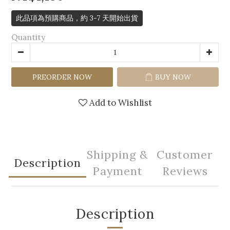
此品項為預購商品，約 3-7 天開始出貨
Quantity
PREORDER NOW
BUY NOW
Add to Wishlist
Shipping &
Customer
Description
Payment
Reviews
Description