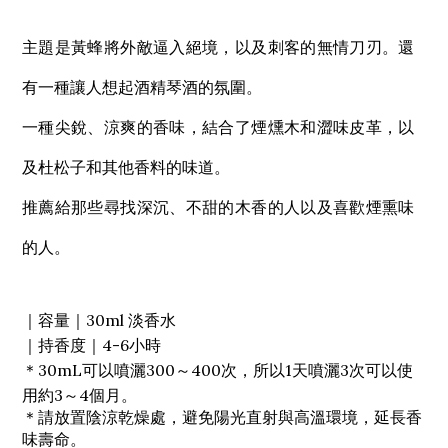
主題是黃蜂將外敵逼入絕境，以及刺客的無情刀刃。還
有一種讓人想起酒精琴酒的氛圍。
一種尖銳、涼爽的香味，結合了煙燻木和澀味皮革，以
及杜松子和其他香料的味道。
推薦給那些尋找深沉、不甜的木香的人以及喜歡煙熏味
的人。
｜容量｜30ml 淡香水
｜持香度｜4-6小時
＊30mL可以噴灑300～400次，所以1天噴灑3次可以使
用約3～4個月。
＊請放置陰涼乾燥處，避免陽光直射與高溫環境，延長香
味壽命。