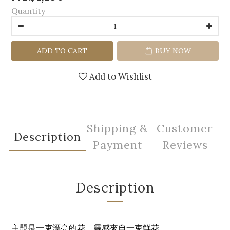
Quantity
ADD TO CART
BUY NOW
Add to Wishlist
Shipping &
Customer
Description
Payment
Reviews
Description
主題是一束漂亮的花，靈感來自一束鮮花。