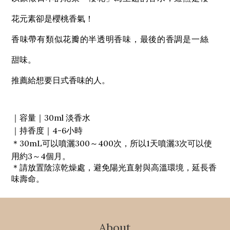
花元素卻是櫻桃香氣！
香味帶有類似花瓣的半透明香味，最後的香調是一絲
甜味。
推薦給想要日式香味的人。
｜容量｜30ml 淡香水
｜持香度｜4-6小時
＊30mL可以噴灑300～400次，所以1天噴灑3次可以使
用約3～4個月。
＊請放置陰涼乾燥處，避免陽光直射與高溫環境，延長香
味壽命。
About