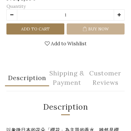
Quantity
ADD TO CART
BUY NOW
Add to Wishlist
Shipping &
Customer
Description
Payment
Reviews
Description
以象徵日本的花朵「櫻花」為主題的香水，雖然是櫻