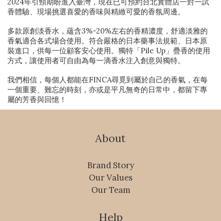
2024年引頸期盼進入臺灣，現在已可預約台北實體店一對一試
香體驗、現場挑選喜愛的香味與精緻可愛的香氛周邊。
多款原創淡香水，蘊含3%-20%左右的香精濃度，舒適淡雅的
香氣適合各式場合使用。符合嚴格的日本藥事法規範、日本原
裝進口，供每一位顧客安心使用。獨特「Pile Up」疊香的使用
方式，讓使用者可自由為每一滴香水注入創意與獨特。
我們相信，每個人都能在FINCA尋覓到屬於自己的香氣，在每
一個重要、難忘的時刻，亦或是平凡無奇的日常中，都留下專
屬的芳香與回憶！
About
Brand Story
Our Values
Our Team
Help