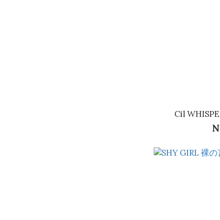
Cil WHI
N