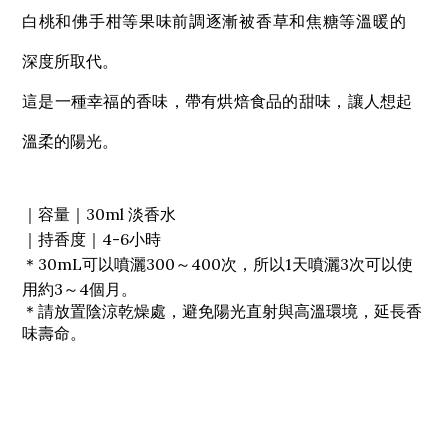
白桃和佛手柑等果味前調逐漸被香草和焦糖等溫暖的
深度所取代。
這是一種幸福的香味，帶有烘焙食品的甜味，讓人想起
溫柔的陽光。
｜容量｜30ml 淡香水
｜持香度｜4-6小時
＊30mL可以噴灑300～400次，所以1天噴灑3次可以使
用約3～4個月。
＊請放置陰涼乾燥處，避免陽光直射與高溫環境，延長香
味壽命。