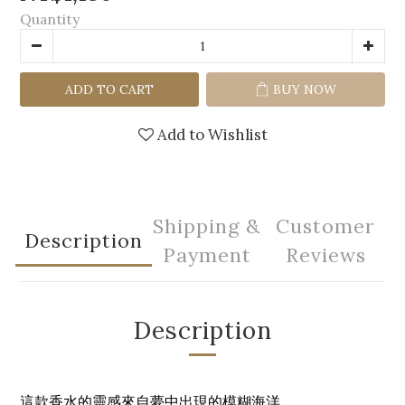
Quantity
ADD TO CART
BUY NOW
Add to Wishlist
Shipping &
Customer
Description
Payment
Reviews
Description
這款香水的靈感來自夢中出現的模糊海洋。