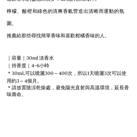
檸檬、酸橙和綠色的清爽香氣營造出清晰而運動的氛
圍。
推薦給那些尋找簡單香味和喜歡柑橘香味的人。
｜容量｜30ml 淡香水
｜持香度｜4-6小時
＊30mL可以噴灑300～400次，所以1天噴灑3次可以使
用約3～4個月。
＊請放置陰涼乾燥處，避免陽光直射與高溫環境，延長香
味壽命。