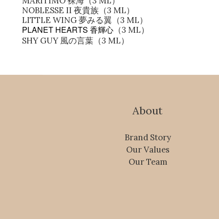
MARITIMO 裸海（3 ML）
NOBLESSE II 夜貴族
（3 ML）
LITTLE WING 夢みる翼（3 ML）
PLANET HEARTS
（3 ML）
香輝心
SHY GUY 風の言葉（3 ML）
About
Brand Story
Our Values
Our Team