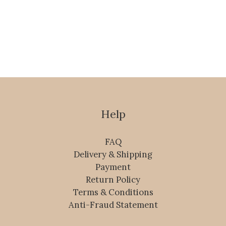
Help
FAQ
Delivery & Shipping
Payment
Return Policy
Terms & Conditions
Anti-Fraud Statement