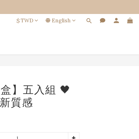
$
TWD
English
BUY NOW
盒】五入組 🖤
新質感